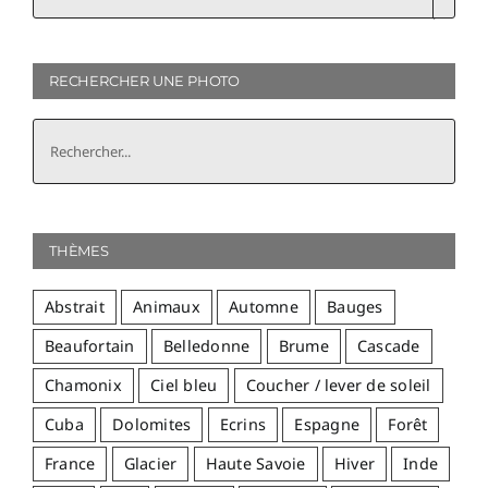
RECHERCHER UNE PHOTO
THÈMES
Abstrait
Animaux
Automne
Bauges
Beaufortain
Belledonne
Brume
Cascade
Chamonix
Ciel bleu
Coucher / lever de soleil
Cuba
Dolomites
Ecrins
Espagne
Forêt
France
Glacier
Haute Savoie
Hiver
Inde