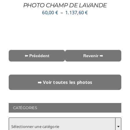
SUR
PHOTO CHAMP DE LAVANDE
LA
Plage
60,00
€
–
1.137,60
€
PAGE
de
DU
prix :
PRODUIT
60,00 €
à
1.137,60 €
⬅ Précédent
Revenir ➡
➡️ Voir toutes les photos
CATÉGORIES
Sélectionner une catégorie