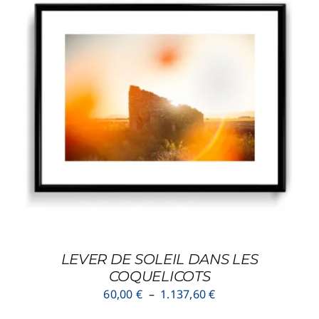
à
948,00 €
CE
CHOIX DES OPTIONS
/
DÉTAILS
PRODUIT
A
PLUSIEURS
VARIATIONS.
LES
OPTIONS
PEUVENT
ÊTRE
CHOISIES
SUR
LEVER DE SOLEIL DANS LES
LA
COQUELICOTS
PAGE
Plage
60,00
€
–
1.137,60
€
DU
de