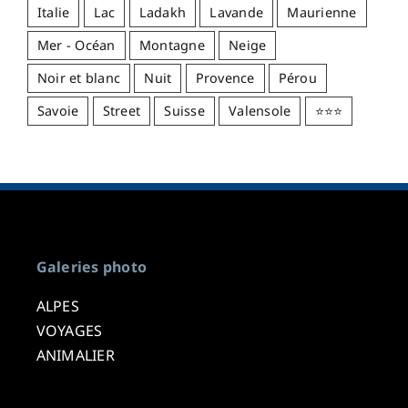
Italie
Lac
Ladakh
Lavande
Maurienne
Mer - Océan
Montagne
Neige
Noir et blanc
Nuit
Provence
Pérou
Savoie
Street
Suisse
Valensole
⭐⭐⭐
Galeries photo
ALPES
VOYAGES
ANIMALIER